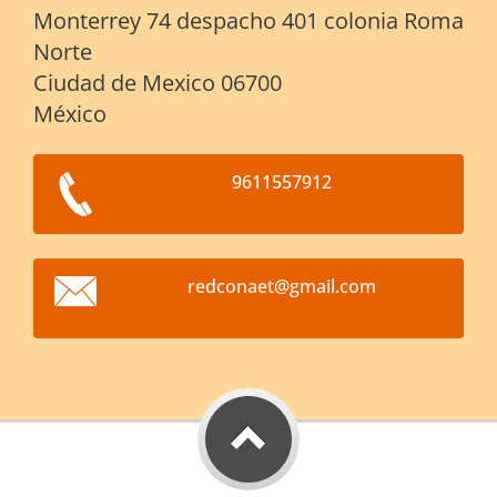
Monterrey 74 despacho 401 colonia Roma
Norte
Ciudad de Mexico 06700
México
9611557912
redconae
t@gmail.
com