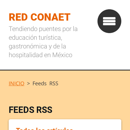
RED CONAET
Tendiendo puentes por la
educación turística,
gastronómica y de la
hospitalidad en México
INICIO
>
Feeds RSS
FEEDS RSS