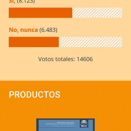
Sí,
(8.123)
No, nunca
(6.483)
Votos totales:
14606
PRODUCTOS