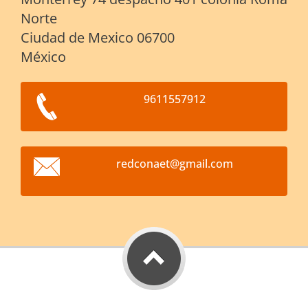
Norte
Ciudad de Mexico 06700
México
9611557912
redconae
t@gmail.
com