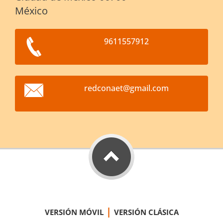
México
9611557912
redconae
t@gmail.
com
|
VERSIÓN MÓVIL
VERSIÓN CLÁSICA