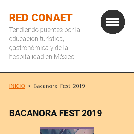
RED CONAET
Tendiendo puentes por la
educación turística,
gastronómica y de la
hospitalidad en México
INICIO
>
Bacanora Fest 2019
BACANORA FEST 2019