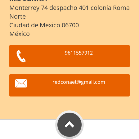
Monterrey 74 despacho 401 colonia Roma
Norte
Ciudad de Mexico 06700
México
9611557912
redconae
t@gmail.
com